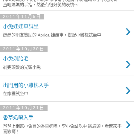
直咬媽媽的手指，然後有很好笑的表情～
2011年11月5日
›
小兔娃娃車試坐
媽媽的朋友贊助的 Aprica 娃娃車，搭配小雞枕試坐中
2011年10月30日
›
小兔剃胎毛
剃完頭髮的光頭小兔
›
出門用的小雞枕入手
在家裡試坐中..
2011年10月21日
›
香草奶嘴入手
爸爸上網幫小兔買的香草奶嘴，李小兔試吃中 皺眉頭，看起來不
喜歡啊！