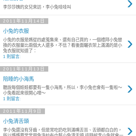
›
李莎莎姨的女兒來訪，李小兔哇哇叫
2011年11月14日
小兔的衣服
›
小兔的衣服是媽從四處蒐集來、還有自己買的，一個禮拜小兔替
換的衣服量比兩個大人還多，不信？看後面曬衣架上滿滿的是小
兔衣服就知道了：
1 則留言:
2011年11月13日
陪睡的小海馬
›
聽說每個娃娃都要有一隻小海馬，所以，李小兔也會有一隻啦～
小兔看起來很開心哩～
1 則留言:
2011年11月9日
小兔清舌頭
›
李小兔還沒有牙齒，但是常吃奶吃到滿嘴舌苔、舌頭都白白的，
所以媽媽要常常用免洗紗布巾幫小兔清舌頭 這時候李小兔就會一