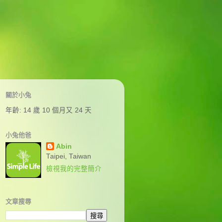
關於小兔
年齡:
14 歲 10 個月又 24 天
小兔他爸
Abin
Taipei, Taiwan
檢視我的完整簡介
文章搜尋