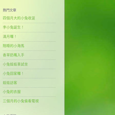
熱門文章
四個月大的小兔收涎
李小兔誕生！
滿月囉！
陪睡的小海馬
香草奶嘴入手
小兔娃娃車試坐
小兔回家囉！
娃娃訪客
小兔的衣服
三個月的小兔偷看電視